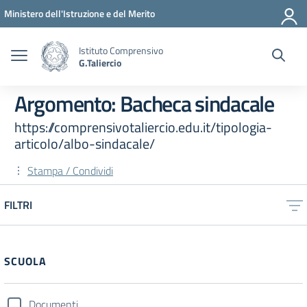
Vai ai contenuti
Vai al menu di navigazione
Vai al footer
Ministero dell'Istruzione e del Merito
Istituto Comprensivo
G.Taliercio
Argomento: Bacheca sindacale
https://comprensivotaliercio.edu.it/tipologia-
articolo/albo-sindacale/
Stampa / Condividi
FILTRI
SCUOLA
Documenti