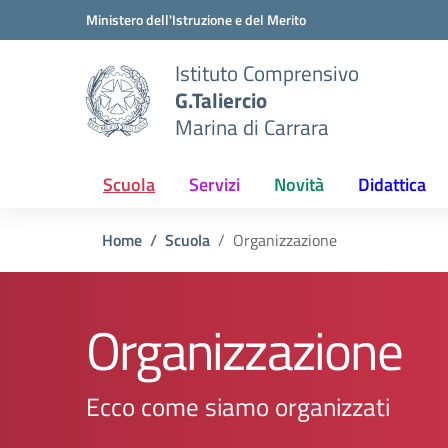
Vai ai contenuti
Vai al menu di navigazione
Vai al footer
Ministero dell'Istruzione e del Merito
Istituto Comprensivo
G.Taliercio
Marina di Carrara
Scuola
Servizi
Novità
Didattica
Home
Scuola
Organizzazione
Organizzazione
Ecco come siamo organizzati