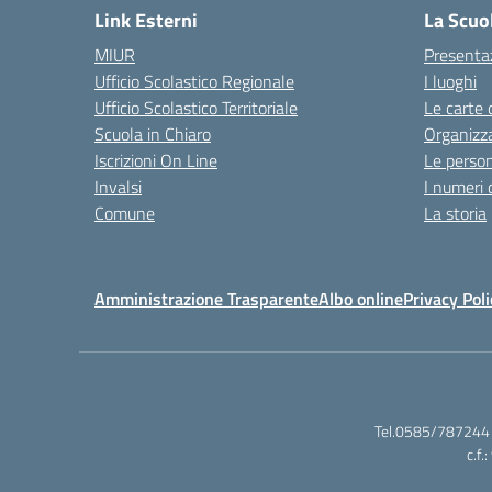
Link Esterni
La Scuo
MIUR
Presenta
Ufficio Scolastico Regionale
I luoghi
Ufficio Scolastico Territoriale
Le carte 
Scuola in Chiaro
Organizz
Iscrizioni On Line
Le perso
Invalsi
I numeri 
Comune
La storia
Amministrazione Trasparente
Albo online
Privacy Poli
Tel.0585/787244 
c.f