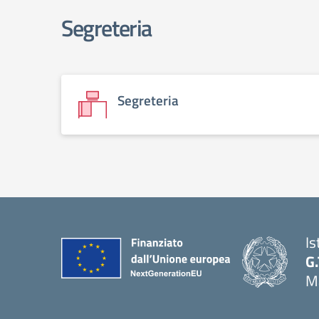
Segreteria
Segreteria
Is
G.
Ma