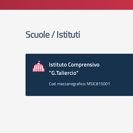
elenco degli organi
Scuole / Istituti
Istituto Comprensivo
"G.Taliercio"
Cod. meccanografico: MSIC815001