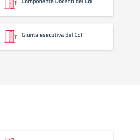
Componente Docenti del CdI
Giunta esecutiva del CdI