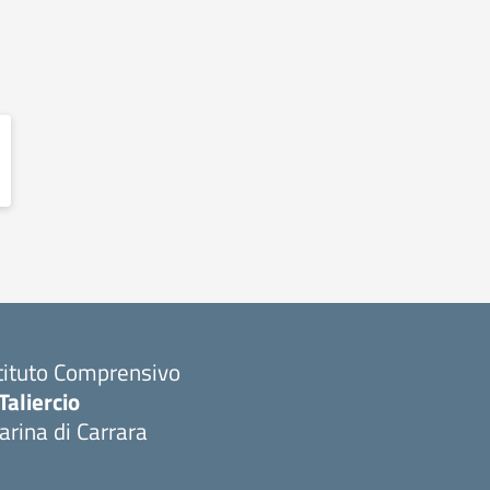
tituto Comprensivo
Taliercio
rina di Carrara