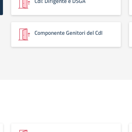
CdI: Dirigente e DSGA
Componente Genitori del CdI