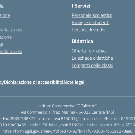
la
I Servizi
zione
Personale scolastico
Famiglie e studenti
della scuola
Percorsi di studio
azione
Didattica
ne
Offerta formativa
della scuola
Le schede didattiche
I progetti delle classi
cy
Dichiarazione di accessibilità
Note legali
Istituto Comprensivo "G.Taliercio"
Via Commercio 1 (fraz. Marina) - 54033 Carrara (MS)
- Fax 0585/788372 - e-mail: msic815001@istruzione.it - PEC: msic815001@
.: 91019490456 - codice IPA: istsc_msic815001 - codice univoco ufficio: AE2
https://form.agid.gov.it/view/fbfbe870-93fb-11f0-9380-7d55a2878aa8