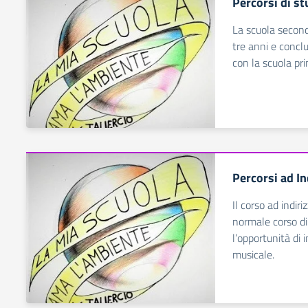
Percorsi di s
La scuola second
tre anni e conclud
con la scuola pr
Percorsi ad In
Il corso ad indi
normale corso di 
l’opportunità di
musicale.