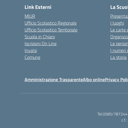
Link Esterni
La Scuo
MIUR
Presenta
Ufficio Scolastico Regionale
I luoghi
Ufficio Scolastico Territoriale
Le carte 
Scuola in Chiaro
Organizz
Iscrizioni On Line
Le perso
Invalsi
I numeri 
Comune
La storia
Amministrazione Trasparente
Albo online
Privacy Poli
Tel.0585/787244 
c.f