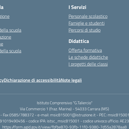
la
I Servizi
zione
Personale scolastico
Famiglie e studenti
della scuola
Percorsi di studio
azione
Didattica
ne
Offerta formativa
della scuola
Le schede didattiche
I progetti delle classi
cy
Dichiarazione di accessibilità
Note legali
Istituto Comprensivo "G.Taliercio"
Via Commercio 1 (fraz. Marina) - 54033 Carrara (MS)
- Fax 0585/788372 - e-mail: msic815001@istruzione.it - PEC: msic815001@
.: 91019490456 - codice IPA: istsc_msic815001 - codice univoco ufficio: AE2
https://form.agid.gov.it/view/fbfbe870-93fb-11f0-9380-7d55a2878aa8