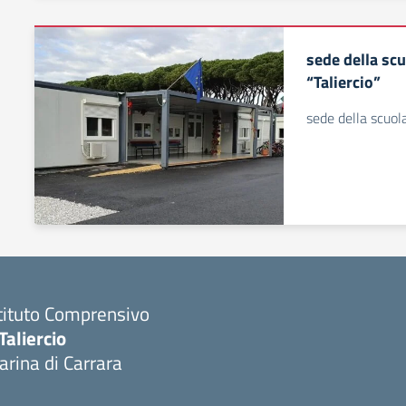
sede della sc
“Taliercio”
sede della scuola
tituto Comprensivo
Taliercio
rina di Carrara