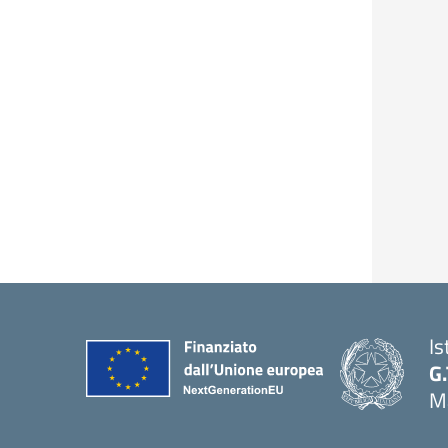
Is
G.
Ma