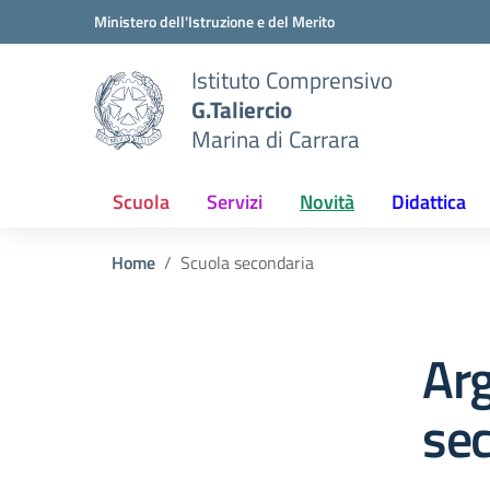
Vai ai contenuti
Vai al menu di navigazione
Vai al footer
Ministero dell'Istruzione e del Merito
Istituto Comprensivo
G.Taliercio
Marina di Carrara
Scuola
Servizi
Novità
Didattica
Home
Scuola secondaria
Ar
se