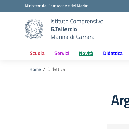
Vai ai contenuti
Vai al menu di navigazione
Vai al footer
Ministero dell'Istruzione e del Merito
Istituto Comprensivo
G.Taliercio
Marina di Carrara
Scuola
Servizi
Novità
Didattica
Home
Didattica
Arg