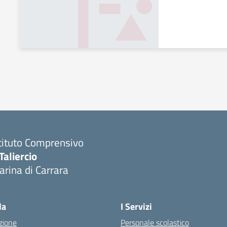
tituto Comprensivo
Taliercio
rina di Carrara
la
I Servizi
zione
Personale scolastico