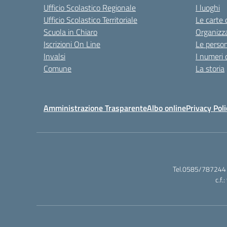
Ufficio Scolastico Regionale
I luoghi
Ufficio Scolastico Territoriale
Le carte 
Scuola in Chiaro
Organizz
Iscrizioni On Line
Le perso
Invalsi
I numeri 
Comune
La storia
Amministrazione Trasparente
Albo online
Privacy Poli
Tel.0585/787244 
c.f