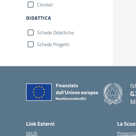
Circolari
DIDATTICA
Schede Didattiche
Schede Progetti
Is
G.
Ma
Link Esterni
La Scuo
MIUR
Presenta