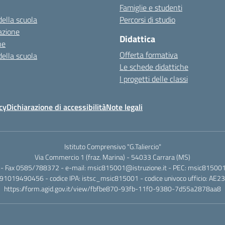
Famiglie e studenti
della scuola
Percorsi di studio
azione
Didattica
ne
Offerta formativa
della scuola
Le schede didattiche
I progetti delle classi
cy
Dichiarazione di accessibilità
Note legali
Istituto Comprensivo "G.Taliercio"
Via Commercio 1 (fraz. Marina) - 54033 Carrara (MS)
- Fax 0585/788372 - e-mail: msic815001@istruzione.it - PEC: msic815001@
.: 91019490456 - codice IPA: istsc_msic815001 - codice univoco ufficio: AE2
https://form.agid.gov.it/view/fbfbe870-93fb-11f0-9380-7d55a2878aa8