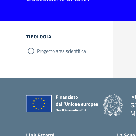
TIPOLOGIA
Progetto area scientifica
Is
G.
Ma
Link Esterni
La Scuo