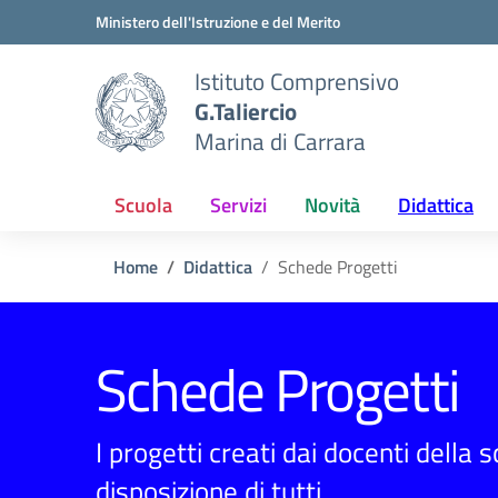
Vai ai contenuti
Vai al menu di navigazione
Vai al footer
Ministero dell'Istruzione e del Merito
Istituto Comprensivo
G.Taliercio
Marina di Carrara
Scuola
Servizi
Novità
Didattica
Home
Didattica
Schede Progetti
Schede Progetti
I progetti creati dai docenti della 
disposizione di tutti.