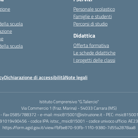
zione
Personale scolastico
Famiglie e studenti
della scuola
Percorsi di studio
azione
Didattica
ne
Offerta formativa
della scuola
Le schede didattiche
I progetti delle classi
cy
Dichiarazione di accessibilità
Note legali
Istituto Comprensivo "G.Taliercio"
Via Commercio 1 (fraz. Marina) - 54033 Carrara (MS)
- Fax 0585/788372 - e-mail: msic815001@istruzione.it - PEC: msic815001@
.: 91019490456 - codice IPA: istsc_msic815001 - codice univoco ufficio: AE2
https://form.agid.gov.it/view/fbfbe870-93fb-11f0-9380-7d55a2878aa8