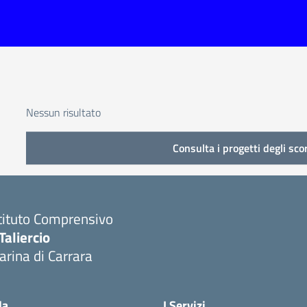
Nessun risultato
Consulta i progetti degli sco
tituto Comprensivo
Taliercio
rina di Carrara
la
I Servizi