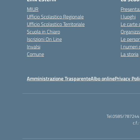
MIUR
Presenta
Ufficio Scolastico Regionale
I luoghi
Ufficio Scolastico Territoriale
Le carte 
Scuola in Chiaro
Organizz
Iscrizioni On Line
Le perso
Invalsi
I numeri 
Comune
La storia
Amministrazione Trasparente
Albo online
Privacy Poli
Tel.0585/787244 
c.f