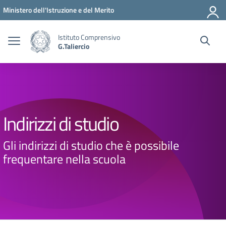
Vai ai contenuti
Vai al menu di navigazione
Vai al footer
Ministero dell'Istruzione e del Merito
Istituto Comprensivo
G.Taliercio
Indirizzi di studio
Gli indirizzi di studio che è possibile
frequentare nella scuola