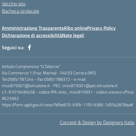
Vecchio sito
Bacheca sindacale
Amministrazione Trasparente
Albo online
Privacy Policy
Dichiarazione di accessibilità
Note legali
Seguici su:
Istituto Comprensivo "G.Taliercio"
Via Commercio 1 (fraz. Marina) - 54033 Carrara (MS)
Tel.0585/787244 - Fax 0585/788372 - e-mail:
msic815001@istruzione.it - PEC: msic815001@pec.istruzione.it
c.f.: 91019490456 - codice IPA: istsc_msic815001 - codice univoco ufficio:
AE23562
https://form.agid.gov.it/view/fbfbe870-93fb-11f0-9380-7d55a2878aa8
Concept & Design by Designers Italia