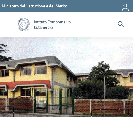
Vai ai contenuti
Vai al menu di navigazione
Vai al footer
Ministero dell'Istruzione e del Merito
Istituto Comprensivo
G.Taliercio