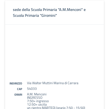
sede della Scuola Primaria "A.M.Menconi" e
Scuola Primaria "Giromini"
Via Walter Muttini Marina di Carrara
INDIRIZZO
54033
CAP
A.M. Menconi
ORARI
INGRESSO
7:50= ingresso
12:50= uscita
un rientro MARTEDì (orario 7:50 - 15:50)