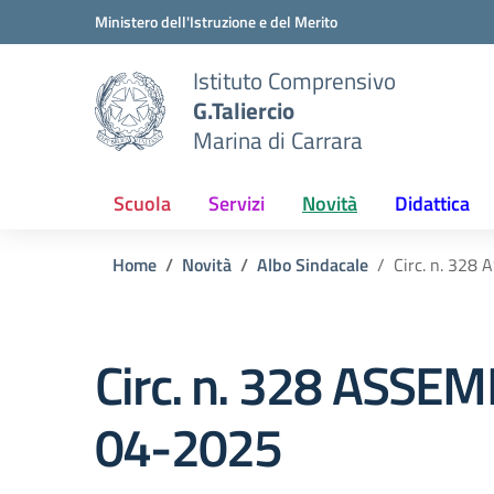
Vai ai contenuti
Vai al menu di navigazione
Vai al footer
Ministero dell'Istruzione e del Merito
Istituto Comprensivo
G.Taliercio
Marina di Carrara
Scuola
Servizi
Novità
Didattica
Home
Novità
Albo Sindacale
Circ. n. 32
Circ. n. 328 ASSE
04-2025