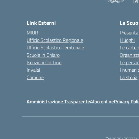
Ma
Link Esterni
La Scuo
MIUR
Presenta
Ufficio Scolastico Regionale
I luoghi
Ufficio Scolastico Territoriale
Le carte 
Scuola in Chiaro
Organizz
Iscrizioni On Line
Le perso
Invalsi
I numeri 
Comune
La storia
Amministrazione Trasparente
Albo online
Privacy Poli
Tel.0585/787244 