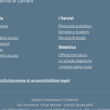
rina di Carrara
la
I Servizi
zione
Personale scolastico
Famiglie e studenti
della scuola
Percorsi di studio
azione
Didattica
ne
Offerta formativa
della scuola
Le schede didattiche
I progetti delle classi
cy
Dichiarazione di accessibilità
Note legali
Istituto Comprensivo "G.Taliercio"
Via Commercio 1 (fraz. Marina) - 54033 Carrara (MS)
- Fax 0585/788372 - e-mail: msic815001@istruzione.it - PEC: msic815001@