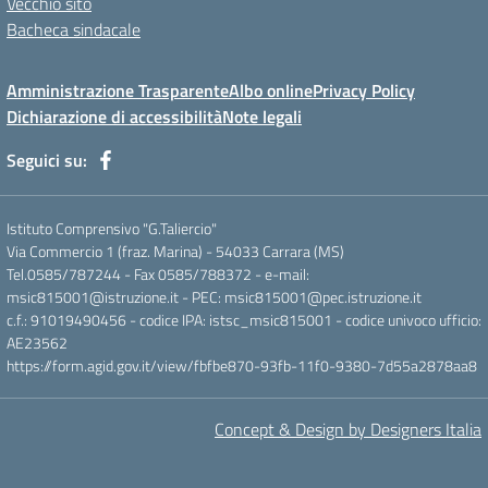
Vecchio sito
Bacheca sindacale
Amministrazione Trasparente
Albo online
Privacy Policy
Dichiarazione di accessibilità
Note legali
Seguici su:
Istituto Comprensivo "G.Taliercio"
Via Commercio 1 (fraz. Marina) - 54033 Carrara (MS)
Tel.0585/787244 - Fax 0585/788372 - e-mail:
msic815001@istruzione.it - PEC: msic815001@pec.istruzione.it
c.f.: 91019490456 - codice IPA: istsc_msic815001 - codice univoco ufficio:
AE23562
https://form.agid.gov.it/view/fbfbe870-93fb-11f0-9380-7d55a2878aa8
Concept & Design by Designers Italia