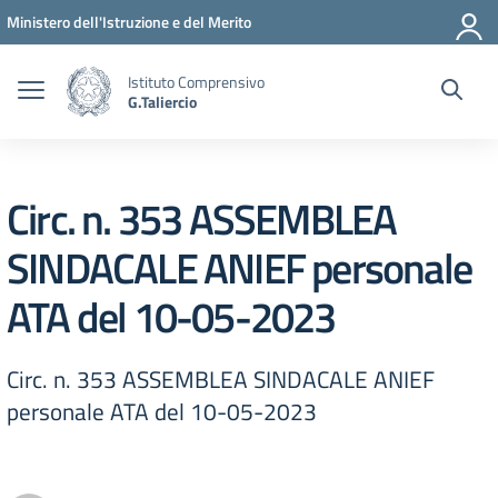
Vai ai contenuti
Vai al menu di navigazione
Vai al footer
Ministero dell'Istruzione e del Merito
Istituto Comprensivo
G.Taliercio
Circ. n. 353 ASSEMBLEA
SINDACALE ANIEF personale
ATA del 10-05-2023
Circ. n. 353 ASSEMBLEA SINDACALE ANIEF
personale ATA del 10-05-2023