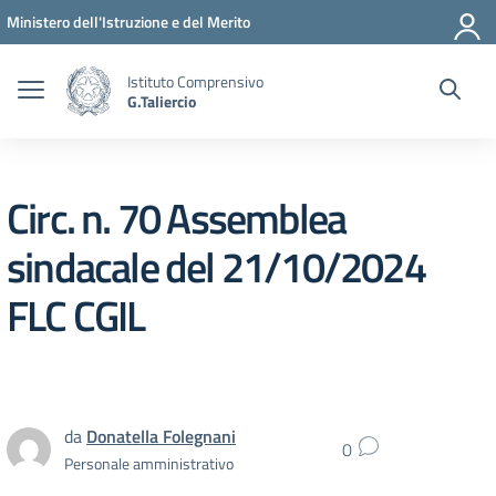
Vai ai contenuti
Vai al menu di navigazione
Vai al footer
Ministero dell'Istruzione e del Merito
Istituto Comprensivo
G.Taliercio
Circ. n. 70 Assemblea
sindacale del 21/10/2024
FLC CGIL
da
Donatella Folegnani
0
Personale amministrativo