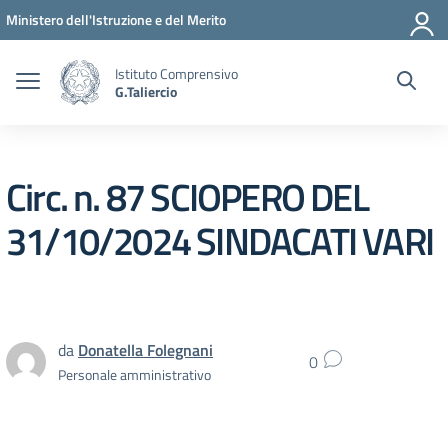
Vai ai contenuti
Vai al menu di navigazione
Vai al footer
Ministero dell'Istruzione e del Merito
Istituto Comprensivo
G.Taliercio
Circ. n. 87 SCIOPERO DEL
31/10/2024 SINDACATI VARI
da
Donatella Folegnani
0
Personale amministrativo