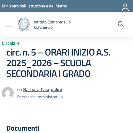
Vai ai contenuti
Vai al menu di navigazione
Vai al footer
Ministero dell'Istruzione e del Merito
Istituto Comprensivo
G.Taliercio
Circolare
circ. n. 5 – ORARI INIZIO A.S.
2025_2026 – SCUOLA
SECONDARIA I GRADO
da
Barbara Pasqualini
Personale amministrativo
Documenti