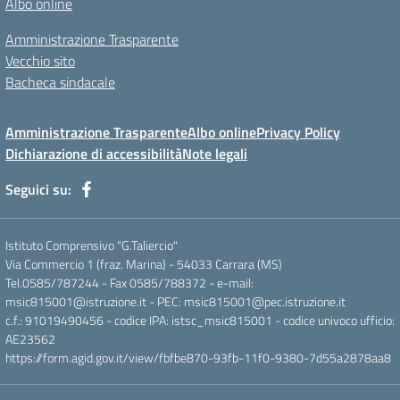
Albo online
Amministrazione Trasparente
Vecchio sito
Bacheca sindacale
Amministrazione Trasparente
Albo online
Privacy Policy
Dichiarazione di accessibilità
Note legali
Seguici su:
Istituto Comprensivo "G.Taliercio"
Via Commercio 1 (fraz. Marina) - 54033 Carrara (MS)
Tel.0585/787244 - Fax 0585/788372 - e-mail:
msic815001@istruzione.it - PEC: msic815001@pec.istruzione.it
c.f.: 91019490456 - codice IPA: istsc_msic815001 - codice univoco ufficio:
AE23562
https://form.agid.gov.it/view/fbfbe870-93fb-11f0-9380-7d55a2878aa8