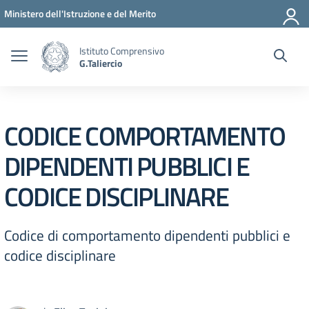
Vai ai contenuti
Vai al menu di navigazione
Vai al footer
Ministero dell'Istruzione e del Merito
Istituto Comprensivo
G.Taliercio
CODICE COMPORTAMENTO
DIPENDENTI PUBBLICI E
CODICE DISCIPLINARE
Codice di comportamento dipendenti pubblici e
codice disciplinare