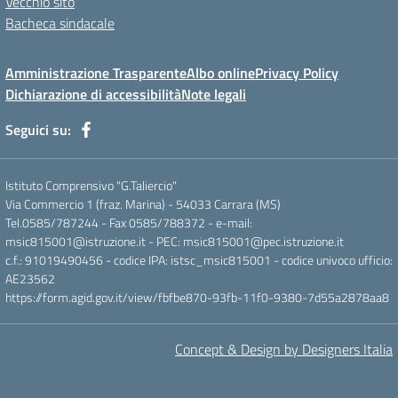
Vecchio sito
Bacheca sindacale
Amministrazione Trasparente
Albo online
Privacy Policy
Dichiarazione di accessibilità
Note legali
Seguici su:
Istituto Comprensivo "G.Taliercio"
Via Commercio 1 (fraz. Marina) - 54033 Carrara (MS)
Tel.0585/787244 - Fax 0585/788372 - e-mail:
msic815001@istruzione.it - PEC: msic815001@pec.istruzione.it
c.f.: 91019490456 - codice IPA: istsc_msic815001 - codice univoco ufficio:
AE23562
https://form.agid.gov.it/view/fbfbe870-93fb-11f0-9380-7d55a2878aa8
Concept & Design by Designers Italia