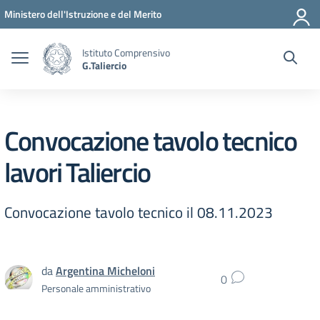
Vai ai contenuti
Vai al menu di navigazione
Vai al footer
Ministero dell'Istruzione e del Merito
Istituto Comprensivo
G.Taliercio
Convocazione tavolo tecnico
lavori Taliercio
Convocazione tavolo tecnico il 08.11.2023
da
Argentina Micheloni
0
Personale amministrativo