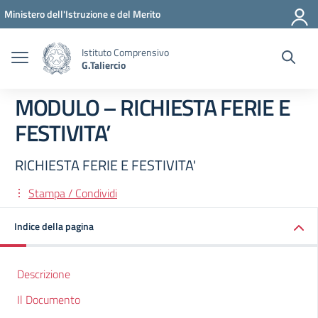
Vai ai contenuti
Vai al menu di navigazione
Vai al footer
Ministero dell'Istruzione e del Merito
Istituto Comprensivo
G.Taliercio
MODULO – RICHIESTA FERIE E
FESTIVITA’
RICHIESTA FERIE E FESTIVITA'
Stampa / Condividi
Indice della pagina
Descrizione
Il Documento