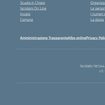
Scuola in Chiaro
Organizz
Iscrizioni On Line
Le perso
Invalsi
I numeri 
Comune
La storia
Amministrazione Trasparente
Albo online
Privacy Poli
Tel.0585/787244 
c.f