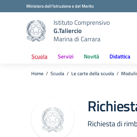
Vai ai contenuti
Vai al menu di navigazione
Vai al footer
Ministero dell'Istruzione e del Merito
Istituto Comprensivo
G.Taliercio
Marina di Carrara
Scuola
Servizi
Novità
Didattica
Home
Scuola
Le carte della scuola
Modulis
Richiest
Richiesta di rim