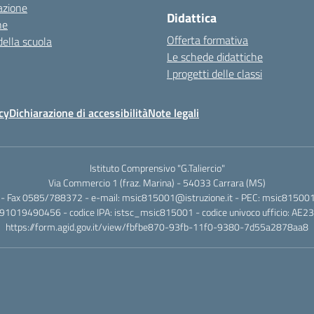
azione
Didattica
ne
Offerta formativa
della scuola
Le schede didattiche
I progetti delle classi
cy
Dichiarazione di accessibilità
Note legali
Istituto Comprensivo "G.Taliercio"
Via Commercio 1 (fraz. Marina) - 54033 Carrara (MS)
- Fax 0585/788372 - e-mail: msic815001@istruzione.it - PEC: msic815001@
.: 91019490456 - codice IPA: istsc_msic815001 - codice univoco ufficio: AE2
https://form.agid.gov.it/view/fbfbe870-93fb-11f0-9380-7d55a2878aa8