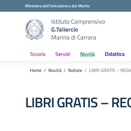
Vai ai contenuti
Vai al menu di navigazione
Vai al footer
Ministero dell'Istruzione e del Merito
Istituto Comprensivo
G.Taliercio
Marina di Carrara
Scuola
Servizi
Novità
Didattica
Home
Novità
Notizie
LIBRI GRATIS – RE
LIBRI GRATIS – R