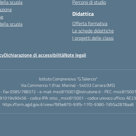
della scuola
Percorsi di studio
azione
Didattica
ne
Offerta formativa
della scuola
Le schede didattiche
I progetti delle classi
cy
Dichiarazione di accessibilità
Note legali
Istituto Comprensivo "G.Taliercio"
Via Commercio 1 (fraz. Marina) - 54033 Carrara (MS)
- Fax 0585/788372 - e-mail: msic815001@istruzione.it - PEC: msic815001@
.: 91019490456 - codice IPA: istsc_msic815001 - codice univoco ufficio: AE2
https://form.agid.gov.it/view/fbfbe870-93fb-11f0-9380-7d55a2878aa8