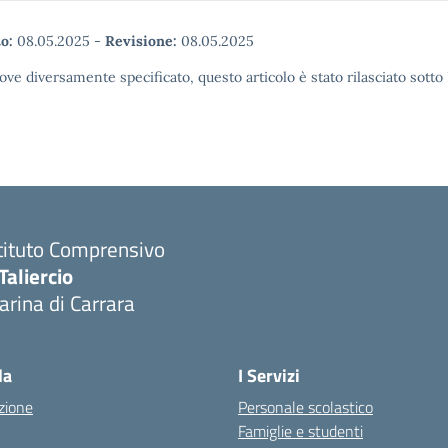
o:
08.05.2025
-
Revisione:
08.05.2025
ove diversamente specificato, questo articolo è stato rilasciato sott
tituto Comprensivo
Taliercio
rina di Carrara
la
I Servizi
zione
Personale scolastico
Famiglie e studenti