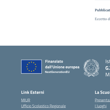
Pubblicat
Eccetto d
Is
G.
Ma
Link Esterni
La Scuo
MIUR
Presenta
Ufficio Scolastico Regionale
I luoghi