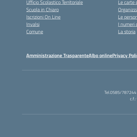
Ufficio Scolastico Territoriale
Le carte 
Scuola in Chiaro
Organizz
Iscrizioni On Line
Le perso
Invalsi
I numeri 
Comune
La storia
Amministrazione Trasparente
Albo online
Privacy Poli
Tel.0585/787244 
c.f