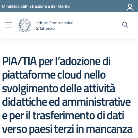
Vai ai contenuti
Vai al menu di navigazione
Vai al footer
Ministero dell'Istruzione e del Merito
Istituto Comprensivo
G.Taliercio
PIA/TIA per l’adozione di
piattaforme cloud nello
svolgimento delle attività
didattiche ed amministrative
e per il trasferimento di dati
verso paesi terzi in mancanza