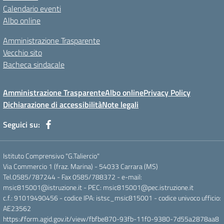
Calendario eventi
Albo online
Amministrazione Trasparente
Vecchio sito
Bacheca sindacale
Amministrazione Trasparente
Albo online
Privacy Policy
Dichiarazione di accessibilità
Note legali
Seguici su:
Istituto Comprensivo "G.Taliercio"
Via Commercio 1 (fraz. Marina) - 54033 Carrara (MS)
Tel.0585/787244 - Fax 0585/788372 - e-mail:
msic815001@istruzione.it - PEC: msic815001@pec.istruzione.it
c.f.: 91019490456 - codice IPA: istsc_msic815001 - codice univoco ufficio:
AE23562
https://form.agid.gov.it/view/fbfbe870-93fb-11f0-9380-7d55a2878aa8