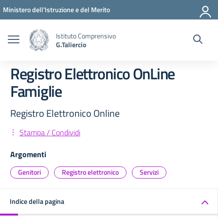
Vai ai contenuti
Vai al menu di navigazione
Vai al footer
Ministero dell'Istruzione e del Merito
Istituto Comprensivo
G.Taliercio
Registro Elettronico OnLine
Famiglie
Registro Elettronico Online
Stampa / Condividi
Argomenti
Genitori
Registro elettronico
Servizi
Indice della pagina