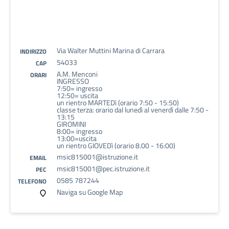
Via Walter Muttini Marina di Carrara
INDIRIZZO
54033
CAP
A.M. Menconi
ORARI
INGRESSO
7:50= ingresso
12:50= uscita
un rientro MARTEDì (orario 7:50 - 15:50)
classe terza: orario dal lunedì al venerdì dalle 7:50 -
13:15
GIROMINI
8:00= ingresso
13:00=uscita
un rientro GIOVEDì (orario 8.00 - 16:00)
msic815001@istruzione.it
EMAIL
msic815001@pec.istruzione.it
PEC
0585 787244
TELEFONO
Naviga su Google Map