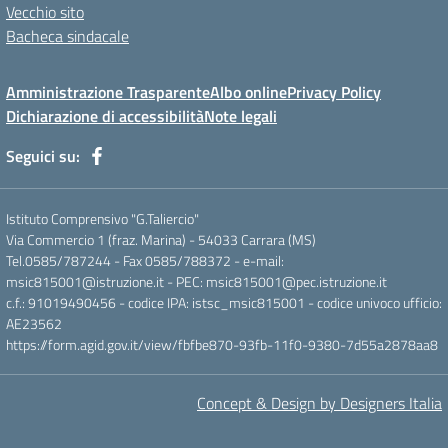
Vecchio sito
Bacheca sindacale
Amministrazione Trasparente
Albo online
Privacy Policy
Dichiarazione di accessibilità
Note legali
Seguici su:
Istituto Comprensivo "G.Taliercio"
Via Commercio 1 (fraz. Marina) - 54033 Carrara (MS)
Tel.0585/787244 - Fax 0585/788372 - e-mail:
msic815001@istruzione.it - PEC: msic815001@pec.istruzione.it
c.f.: 91019490456 - codice IPA: istsc_msic815001 - codice univoco ufficio:
AE23562
https://form.agid.gov.it/view/fbfbe870-93fb-11f0-9380-7d55a2878aa8
Concept & Design by Designers Italia