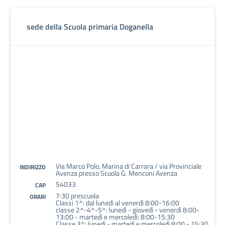
sede della Scuola primaria Doganella
Via Marco Polo, Marina di Carrara / via Provinciale
INDIRIZZO
Avenza presso Scuola G. Menconi Avenza
54033
CAP
7:30 prescuola
ORARI
Classi 1^: dal lunedì al venerdì 8:00-16:00
classe 2^-4^-5^: lunedì - giovedì - venerdì 8:00-
13:00 - martedì e mercoledì: 8:00-15:30
Classe 3^: lunedì - martedì e mercoledì 8:00 - 15:30