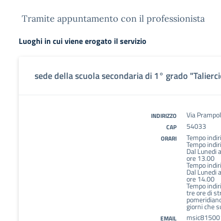
Tramite appuntamento con il professionista
Luoghi in cui viene erogato il servizio
sede della scuola secondaria di 1° grado "Talierci
Via Prampoli
INDIRIZZO
54033
CAP
Tempo indiri
ORARI
Tempo indiri
Dal Lunedi a
ore 13.00
Tempo indiri
Dal Lunedi a
ore 14.00
Tempo indir
tre ore di s
pomeridiano,
giorni che s
msic815001
EMAIL