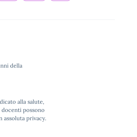
unni della
icato alla salute,
 e docenti possono
in assoluta privacy.