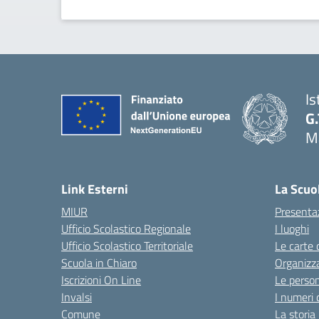
Is
G.
Ma
Link Esterni
La Scuo
MIUR
Presenta
Ufficio Scolastico Regionale
I luoghi
Ufficio Scolastico Territoriale
Le carte 
Scuola in Chiaro
Organizz
Iscrizioni On Line
Le perso
Invalsi
I numeri 
Comune
La storia