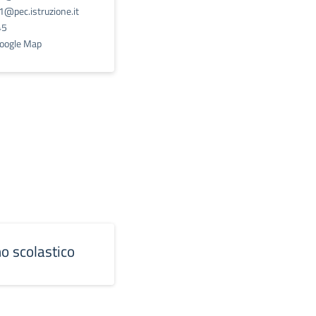
@pec.istruzione.it
45
Google Map
no scolastico