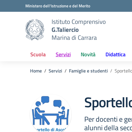
Vai ai contenuti
Vai al menu di navigazione
Vai al footer
Ministero dell'Istruzione e del Merito
Istituto Comprensivo
G.Taliercio
Marina di Carrara
Scuola
Servizi
Novità
Didattica
Home
Servizi
Famiglie e studenti
Sportell
Sportell
Per docenti e geni
alunni della sec