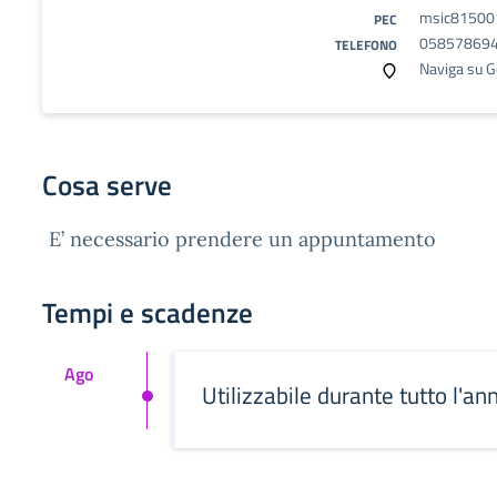
msic815001
PEC
05857869
TELEFONO
Naviga su 
Cosa serve
E’ necessario prendere un appuntamento
Tempi e scadenze
Ago
Utilizzabile durante tutto l'an