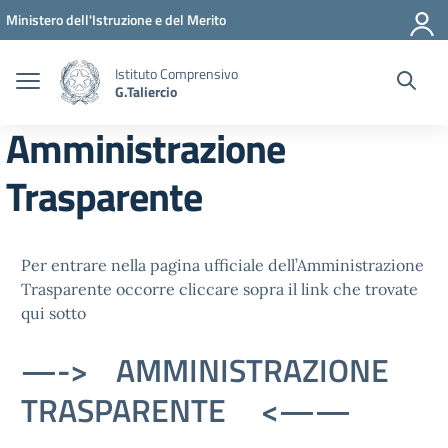
Vai ai contenuti
Vai al menu di navigazione
Vai al footer
Ministero dell'Istruzione e del Merito
Istituto Comprensivo
G.Taliercio
Amministrazione
Trasparente
Per entrare nella pagina ufficiale dell’Amministrazione
Trasparente occorre cliccare sopra il link che trovate
qui sotto
—-> AMMINISTRAZIONE
TRASPARENTE <——