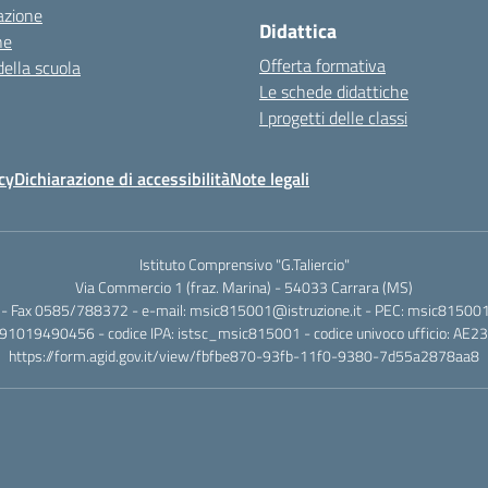
azione
Didattica
ne
Offerta formativa
della scuola
Le schede didattiche
I progetti delle classi
cy
Dichiarazione di accessibilità
Note legali
Istituto Comprensivo "G.Taliercio"
Via Commercio 1 (fraz. Marina) - 54033 Carrara (MS)
- Fax 0585/788372 - e-mail: msic815001@istruzione.it - PEC: msic815001@
.: 91019490456 - codice IPA: istsc_msic815001 - codice univoco ufficio: AE2
https://form.agid.gov.it/view/fbfbe870-93fb-11f0-9380-7d55a2878aa8