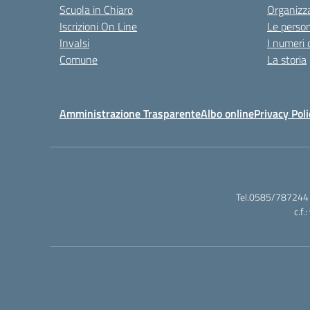
Scuola in Chiaro
Organizz
Iscrizioni On Line
Le perso
Invalsi
I numeri 
Comune
La storia
Amministrazione Trasparente
Albo online
Privacy Poli
Tel.0585/787244 
c.f