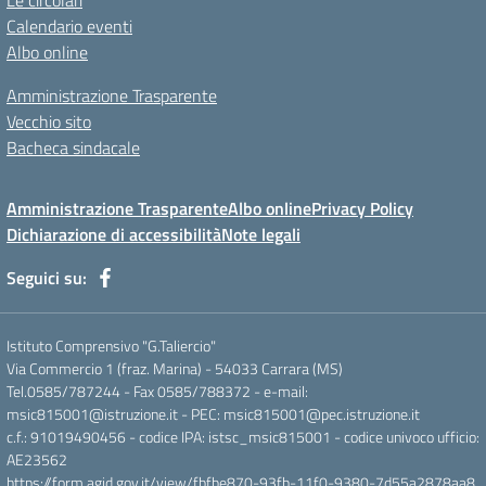
Le circolari
Calendario eventi
Albo online
Amministrazione Trasparente
Vecchio sito
Bacheca sindacale
Amministrazione Trasparente
Albo online
Privacy Policy
Dichiarazione di accessibilità
Note legali
Seguici su:
Istituto Comprensivo "G.Taliercio"
Via Commercio 1 (fraz. Marina) - 54033 Carrara (MS)
Tel.0585/787244 - Fax 0585/788372 - e-mail:
msic815001@istruzione.it - PEC: msic815001@pec.istruzione.it
c.f.: 91019490456 - codice IPA: istsc_msic815001 - codice univoco ufficio:
AE23562
https://form.agid.gov.it/view/fbfbe870-93fb-11f0-9380-7d55a2878aa8