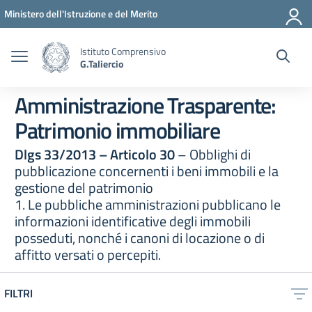
Vai ai contenuti
Vai al menu di navigazione
Vai al footer
Ministero dell'Istruzione e del Merito
Istituto Comprensivo
G.Taliercio
Amministrazione Trasparente:
Patrimonio immobiliare
Dlgs 33/2013 – Articolo 30
– Obblighi di
pubblicazione concernenti i beni immobili e la
gestione del patrimonio
1. Le pubbliche amministrazioni pubblicano le
informazioni identificative degli immobili
posseduti, nonché i canoni di locazione o di
affitto versati o percepiti.
FILTRI