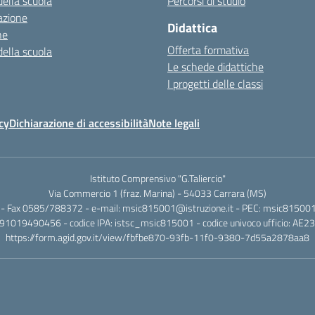
della scuola
Percorsi di studio
azione
Didattica
ne
Offerta formativa
della scuola
Le schede didattiche
I progetti delle classi
cy
Dichiarazione di accessibilità
Note legali
Istituto Comprensivo "G.Taliercio"
Via Commercio 1 (fraz. Marina) - 54033 Carrara (MS)
- Fax 0585/788372 - e-mail: msic815001@istruzione.it - PEC: msic815001@
.: 91019490456 - codice IPA: istsc_msic815001 - codice univoco ufficio: AE2
https://form.agid.gov.it/view/fbfbe870-93fb-11f0-9380-7d55a2878aa8