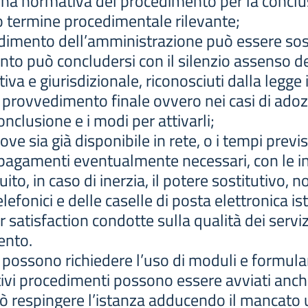
ciplina normativa del procedimento per la concl
 termine procedimentale rilevante;
vvedimento dell’amministrazione può essere sos
ento può concludersi con il silenzio assenso d
tiva e giurisdizionale, riconosciuti dalla legge
 provvedimento finale ovvero nei casi di adoz
clusione e i modi per attivarli;
e, ove sia già disponibile in rete, o i tempi previ
i pagamenti eventualmente necessari, con le inf
ito, in caso di inerzia, il potere sostitutivo, 
lefonici e delle caselle di posta elettronica is
er satisfaction condotte sulla qualità dei serviz
ento.
possono richiedere l’uso di moduli e formulari
tivi procedimenti possono essere avviati anch
 respingere l’istanza adducendo il mancato ut