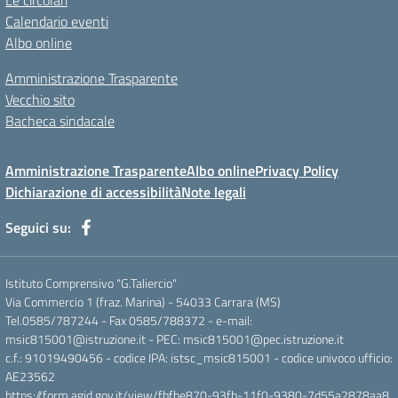
Le circolari
Calendario eventi
Albo online
Amministrazione Trasparente
Vecchio sito
Bacheca sindacale
Amministrazione Trasparente
Albo online
Privacy Policy
Dichiarazione di accessibilità
Note legali
Seguici su:
Istituto Comprensivo "G.Taliercio"
Via Commercio 1 (fraz. Marina) - 54033 Carrara (MS)
Tel.0585/787244 - Fax 0585/788372 - e-mail:
msic815001@istruzione.it - PEC: msic815001@pec.istruzione.it
c.f.: 91019490456 - codice IPA: istsc_msic815001 - codice univoco ufficio:
AE23562
https://form.agid.gov.it/view/fbfbe870-93fb-11f0-9380-7d55a2878aa8