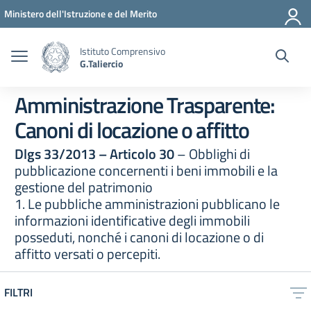
Vai ai contenuti
Vai al menu di navigazione
Vai al footer
Ministero dell'Istruzione e del Merito
Istituto Comprensivo
G.Taliercio
Amministrazione Trasparente:
Canoni di locazione o affitto
Dlgs 33/2013 – Articolo 30
– Obblighi di
pubblicazione concernenti i beni immobili e la
gestione del patrimonio
1. Le pubbliche amministrazioni pubblicano le
informazioni identificative degli immobili
posseduti, nonché i canoni di locazione o di
affitto versati o percepiti.
FILTRI