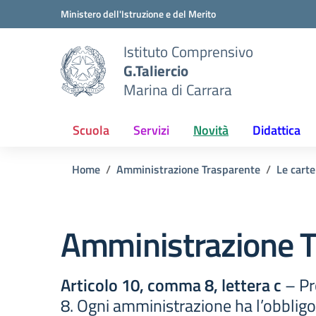
Vai ai contenuti
Vai al menu di navigazione
Vai al footer
Ministero dell'Istruzione e del Merito
Istituto Comprensivo
G.Taliercio
Marina di Carrara
Scuola
Servizi
Novità
Didattica
Home
Amministrazione Trasparente
Le carte
Amministrazione T
Articolo 10, comma 8, lettera c
– Pr
8. Ogni amministrazione ha l’obbligo 