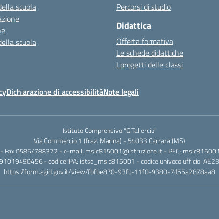
della scuola
Percorsi di studio
azione
Didattica
ne
Offerta formativa
della scuola
Le schede didattiche
I progetti delle classi
cy
Dichiarazione di accessibilità
Note legali
Istituto Comprensivo "G.Taliercio"
Via Commercio 1 (fraz. Marina) - 54033 Carrara (MS)
- Fax 0585/788372 - e-mail: msic815001@istruzione.it - PEC: msic815001@
.: 91019490456 - codice IPA: istsc_msic815001 - codice univoco ufficio: AE2
https://form.agid.gov.it/view/fbfbe870-93fb-11f0-9380-7d55a2878aa8