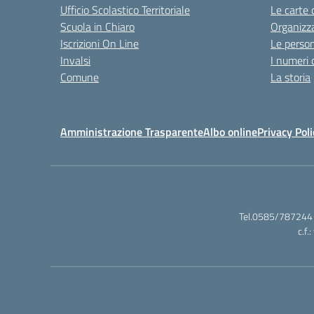
Ufficio Scolastico Territoriale
Le carte 
Scuola in Chiaro
Organizz
Iscrizioni On Line
Le perso
Invalsi
I numeri 
Comune
La storia
Amministrazione Trasparente
Albo online
Privacy Poli
Tel.0585/787244 
c.f