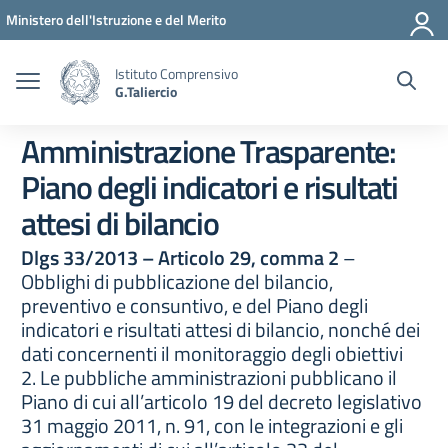
Vai ai contenuti
Vai al menu di navigazione
Vai al footer
Ministero dell'Istruzione e del Merito
Istituto Comprensivo
G.Taliercio
Amministrazione Trasparente:
Piano degli indicatori e risultati
attesi di bilancio
Dlgs 33/2013 – Articolo 29, comma 2
–
Obblighi di pubblicazione del bilancio,
preventivo e consuntivo, e del Piano degli
indicatori e risultati attesi di bilancio, nonché dei
dati concernenti il monitoraggio degli obiettivi
2. Le pubbliche amministrazioni pubblicano il
Piano di cui all’articolo 19 del decreto legislativo
31 maggio 2011, n. 91, con le integrazioni e gli