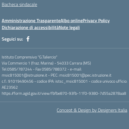
Bacheca sindacale
Amministrazione Trasparente
Albo online
Privacy Policy
Dichiarazione di accessibilità
Note legali
Seguici su:
Istituto Comprensivo "G.Taliercio"
Via Commercio 1 (fraz. Marina) - 54033 Carrara (MS)
Tel.0585/787244 - Fax 0585/788372 - e-mail:
msic815001@istruzione.it - PEC: msic815001@pec.istruzione.it
c.f.: 91019490456 - codice IPA: istsc_msic815001 - codice univoco ufficio:
AE23562
https://form.agid.gov.it/view/fbfbe870-93fb-11f0-9380-7d55a2878aa8
Concept & Design by Designers Italia