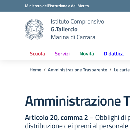
Vai ai contenuti
Vai al menu di navigazione
Vai al footer
Ministero dell'Istruzione e del Merito
Istituto Comprensivo
G.Taliercio
Marina di Carrara
Scuola
Servizi
Novità
Didattica
Home
Amministrazione Trasparente
Le carte
Amministrazione T
Articolo 20, comma 2
– Obblighi di p
distribuzione dei premi al personale