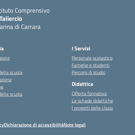
tituto Comprensivo
Taliercio
rina di Carrara
la
I Servizi
zione
Personale scolastico
Famiglie e studenti
della scuola
Percorsi di studio
azione
Didattica
ne
Offerta formativa
della scuola
Le schede didattiche
I progetti delle classi
cy
Dichiarazione di accessibilità
Note legali