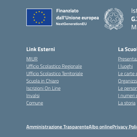
Is
G.
Ma
Link Esterni
La Scuo
MIUR
Presenta
Ufficio Scolastico Regionale
I luoghi
Ufficio Scolastico Territoriale
Le carte 
Scuola in Chiaro
Organizz
Iscrizioni On Line
Le perso
Invalsi
I numeri 
Comune
La storia
Amministrazione Trasparente
Albo online
Privacy Poli