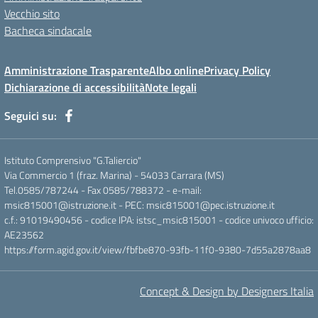
Vecchio sito
Bacheca sindacale
Amministrazione Trasparente
Albo online
Privacy Policy
Dichiarazione di accessibilità
Note legali
Seguici su:
Istituto Comprensivo "G.Taliercio"
Via Commercio 1 (fraz. Marina) - 54033 Carrara (MS)
Tel.0585/787244 - Fax 0585/788372 - e-mail:
msic815001@istruzione.it - PEC: msic815001@pec.istruzione.it
c.f.: 91019490456 - codice IPA: istsc_msic815001 - codice univoco ufficio:
AE23562
https://form.agid.gov.it/view/fbfbe870-93fb-11f0-9380-7d55a2878aa8
Concept & Design by Designers Italia