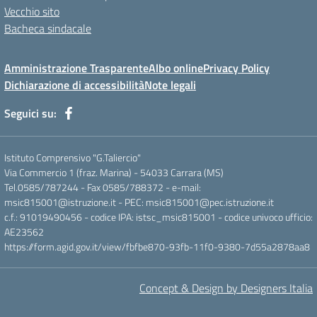
Vecchio sito
Bacheca sindacale
Amministrazione Trasparente
Albo online
Privacy Policy
Dichiarazione di accessibilità
Note legali
Seguici su:
Istituto Comprensivo "G.Taliercio"
Via Commercio 1 (fraz. Marina) - 54033 Carrara (MS)
Tel.0585/787244 - Fax 0585/788372 - e-mail:
msic815001@istruzione.it - PEC: msic815001@pec.istruzione.it
c.f.: 91019490456 - codice IPA: istsc_msic815001 - codice univoco ufficio:
AE23562
https://form.agid.gov.it/view/fbfbe870-93fb-11f0-9380-7d55a2878aa8
Concept & Design by Designers Italia