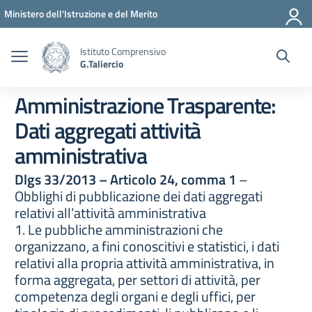
Vai ai contenuti
Vai al menu di navigazione
Vai al footer
Ministero dell'Istruzione e del Merito
Istituto Comprensivo
G.Taliercio
Amministrazione Trasparente:
Dati aggregati attività
amministrativa
Dlgs 33/2013 – Articolo 24, comma 1
–
Obblighi di pubblicazione dei dati aggregati
relativi all’attività amministrativa
1. Le pubbliche amministrazioni che
organizzano, a fini conoscitivi e statistici, i dati
relativi alla propria attività amministrativa, in
forma aggregata, per settori di attività, per
competenza degli organi e degli uffici, per