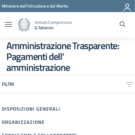
Vai ai contenuti
Vai al menu di navigazione
Vai al footer
Ministero dell'Istruzione e del Merito
Istituto Comprensivo
G.Taliercio
Amministrazione Trasparente:
Pagamenti dell'
amministrazione
FILTRI
DISPOSIZIONI GENERALI
ORGANIZZAZIONE